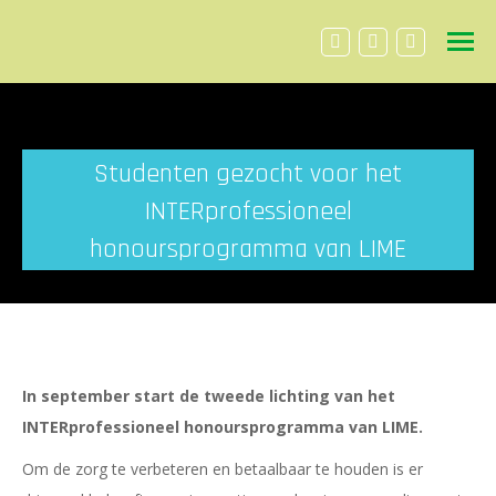
Facebook
Linkedin
YouTube
page
page
page
opens
opens
opens
in
in
in
Studenten gezocht voor het
new
new
new
window
window
window
INTERprofessioneel
honoursprogramma van LIME
In september start de tweede lichting van het
INTERprofessioneel honoursprogramma van LIME.
Om de zorg te verbeteren en betaalbaar te houden is er