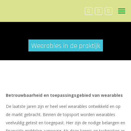
Facebook
Linkedin
YouTube
page
page
page
opens
opens
opens
in
in
in
Wearables in de praktijk
new
new
new
window
window
window
Betrouwbaarheid en toepassingsgebied van wearables
De laatste jaren zijn er heel veel wearables ontwikkeld en op
de markt gebracht. Binnen de topsport worden wearables
veelvuldig getest en toegepast. Hier zijn de nodige belangen en
financiële middelen aanwezig. Als deze kennis en technieken er