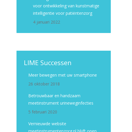
voor ontwikkeling van kunstmatige
intelligentie voor patiëntenzorg
4 januari 2022
LIME Successen
Meer bewegen met uw smartphone
26 oktober 2018
Betrouwbaar en handzaam
meetinstrument urineweginfecties
5 februari 2020
Vernieuwde website
meetinstrumentenzorg.nl blijft open