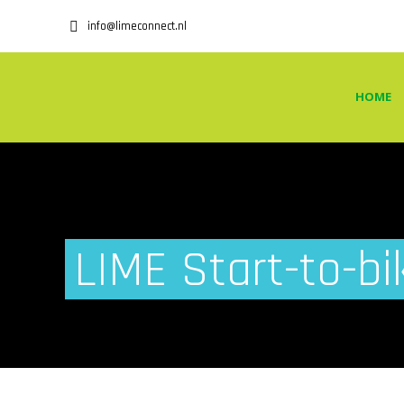
info@limeconnect.nl
HOME
LIME Start-to-bi