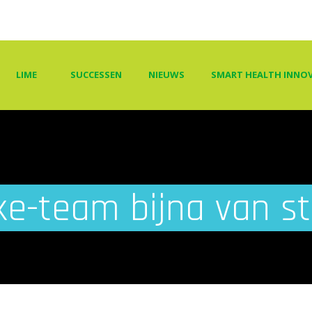
LIME
SUCCESSEN
NIEUWS
SMART HEALTH INNOV
ke-team bijna van st